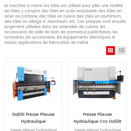
la machine à cintrer les tôles est utilisée pour plier une variété
de tôles, y compris des tôles en acier inoxydable, des tôles en
acier au carbone, des tôles en cuivre, des tôles en aluminium,
des tôles en alliage d ;aluminium, etc. Ces plaques sont ensuite
largement utilisées dans les ustensiles de cuisine, les
accessoires de salle de bain, les panneaux publicitaires, les
luminaires, les accessoires, les équipements électriques et
autres applications de fabrication de métal.
Grid Vi
Li
Da66t Presse Plieuse
Presse Plieuse
Hydraulique
Hydraulique Cnc Da58t
Synchronisée Cnc
presse plieuse hydraulique
presse plieuse hydraulique