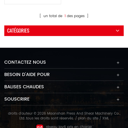
concentre sur la coupe de
cornets métalliques à 90
degrés.
[ un total de
1
des pages ]
CATÉGORIES
CONTACTEZ NOUS
BESOIN D'AIDE POUR
BALISES CHAUDES
SOUSCRIRE
droits d'auteur © 2026 Maanshan Press And Shear Machinery Co.,
Ltd..tous les droits sont réservés. /
plan du site
/
XML
réseau ipv6 pris en charge