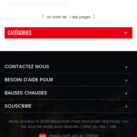
plie les plaques métalliques
en différentes structures,
comme un baril, un arc ou
[ un total de
1
des pages ]
partiellement conique.
CATÉGORIES
CONTACTEZ NOUS
BESOIN D'AIDE POUR
BALISES CHAUDES
SOUSCRIRE
droits d'auteur © 2026 Maanshan Press And Shear Machinery Co.,
Ltd..tous les droits sont réservés. /
plan du site
/
XML
réseau ipv6 pris en charge